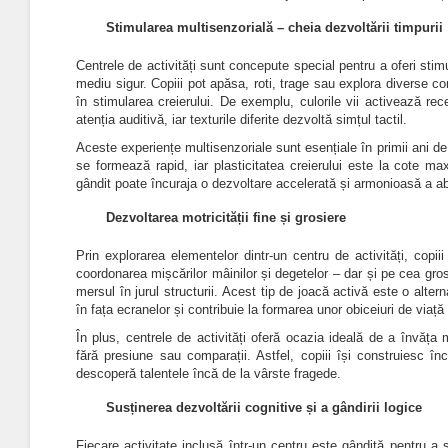
Stimularea multisenzorială – cheia dezvoltării timpurii
Centrele de activități sunt concepute special pentru a oferi stimuli 
mediu sigur. Copiii pot apăsa, roti, trage sau explora diverse c
în stimularea creierului. De exemplu, culorile vii activează rec
atenția auditivă, iar texturile diferite dezvoltă simțul tactil.
Aceste experiențe multisenzoriale sunt esențiale în primii ani d
se formează rapid, iar plasticitatea creierului este la cote ma
gândit poate încuraja o dezvoltare accelerată și armonioasă a abil
Dezvoltarea motricității fine și grosiere
Prin explorarea elementelor dintr-un centru de activități, copii
coordonarea mișcărilor mâinilor și degetelor – dar și pe cea grosi
mersul în jurul structurii.
Acest tip de joacă activă este o altern
în fața ecranelor și contribuie la formarea unor obiceiuri de viață 
În plus, centrele de activități oferă ocazia ideală de a învăța m
fără presiune sau comparații. Astfel, copiii își construiesc încre
descoperă talentele încă de la vârste fragede.
Susținerea dezvoltării cognitive și a gândirii logice
Fiecare activitate inclusă într-un centru este gândită pentru a 