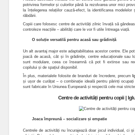
potrivirea formelor și culorilor până la rezolvarea unor mici prov
la înțelegerea relațiilor cauză-efect, la identificarea modelelor 
răbdării.
Copiii care folosesc centre de activități zilnic învață să gândeasc
controleze reacțiile – abilități care le vor fi utile întreaga viață.
O soluție versatilă pentru acasă sau grădiniță
Un alt avantaj major este adaptabilitatea acestor centre. Ele pot 
joacă de acasă, cât și în grădinițe, centre educaționale sau 
sunt modulare, ceea ce înseamnă că pot fi extinse sau reco
copilului și de spațiul disponibil.
În plus, materialele folosite de branduri de încredere, precum
I
și ușor de curățat – o combinație ideală pentru părinți ocupați
sunt fabricate în Uniunea Europeană și respectă cele mai strict
Centre de activități pentru copii |
Igl
Joaca împreună – socializare și empatie
Centrele de activități nu încurajează doar jocul individual, ci și