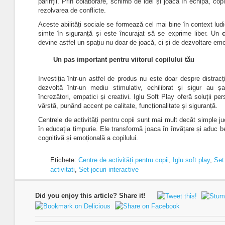
părinții.
Prin colaborare, schimb de idei și joacă în echipă, cop
rezolvarea de conflicte.
Aceste abilități sociale se formează cel mai bine în context ludi
simte în siguranță și este încurajat să se exprime liber. Un
devine astfel un spațiu nu doar de joacă, ci și de dezvoltare emo
Un pas important pentru viitorul copilului tău
Investiția într-un astfel de produs nu este doar despre distracți
dezvoltă într-un mediu stimulativ, echilibrat și sigur au 
încrezători, empatici și creativi. Iglu Soft Play oferă soluții pe
vârstă, punând accent pe calitate, funcționalitate și siguranță.
Centrele de activități pentru copii sunt mai mult decât simple j
în educația timpurie. Ele transformă joaca în învățare și aduc ben
cognitivă și emoțională a copilului.
Etichete:
Centre de activități pentru copii
,
Iglu soft play
,
Set
activitati
,
Set jocuri interactive
Did you enjoy this article? Share it!