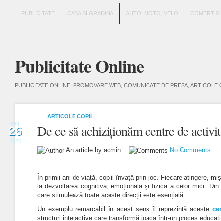
PUBLICITATE
CASA SI GRADINA
AUTO, MOTO, VELO
COMERT SI
Publicitate Online
PUBLICITATE ONLINE, PROMOVARE WEB, COMUNICATE DE PRESA, ARTICOLE 
ARTICOLE COPII
aug.
De ce să achiziționăm centre de activit
26
2025
An article by admin
No Comments
În primii ani de viață, copiii învață prin joc.
Fiecare atingere, miș
la dezvoltarea cognitivă, emoțională și fizică a celor mici. Din
care stimulează toate aceste direcții este esențială.
Un exemplu remarcabil în acest sens îl reprezintă aceste
ce
structuri interactive care transformă joaca într-un proces educaț