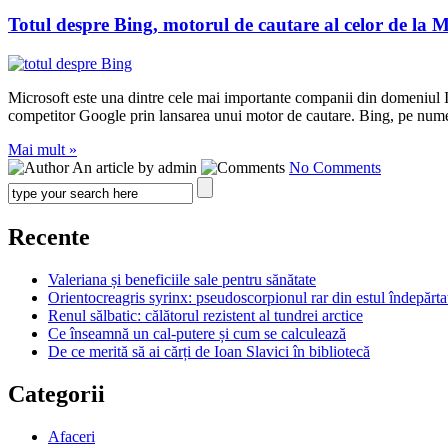
Totul despre Bing, motorul de cautare al celor de la M
Microsoft este una dintre cele mai importante companii din domeniul IT 
competitor Google prin lansarea unui motor de cautare. Bing, pe numel
Mai mult »
An article by admin
No Comments
Recente
Valeriana și beneficiile sale pentru sănătate
Orientocreagris syrinx: pseudoscorpionul rar din estul îndepărta
Renul sălbatic: călătorul rezistent al tundrei arctice
Ce înseamnă un cal-putere și cum se calculează
De ce merită să ai cărți de Ioan Slavici în bibliotecă
Categorii
Afaceri