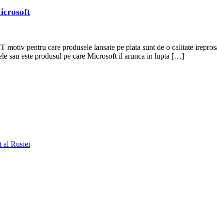
icrosoft
motiv pentru care produsele lansate pe piata sunt de o calitate ireprosa
e sau este produsul pe care Microsoft il arunca in lupta […]
t al Rusiei