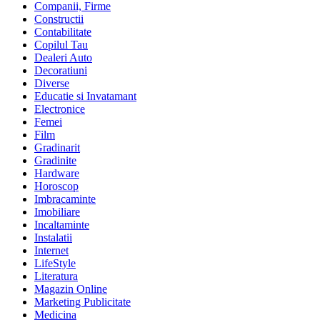
Companii, Firme
Constructii
Contabilitate
Copilul Tau
Dealeri Auto
Decoratiuni
Diverse
Educatie si Invatamant
Electronice
Femei
Film
Gradinarit
Gradinite
Hardware
Horoscop
Imbracaminte
Imobiliare
Incaltaminte
Instalatii
Internet
LifeStyle
Literatura
Magazin Online
Marketing Publicitate
Medicina