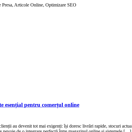
 Presa, Articole Online, Optimizare SEO
 esențial pentru comerțul online
clienții au devenit tot mai exigenți: își doresc livrări rapide, stocuri act
 nevoie de o integrare perfectă între magazinul online și sistemele […]