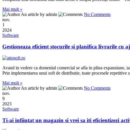
Mai mult »
An article by admin
No Comments
nov.
1
2024
Software
Gestioneaza eficient stocurile si planifica livrarile cu a
Avand in vedere ca domeniul comercial se afla in plina expansiune, iar c
Prin implementarea unui soft de distributie, toate procesele repetitive 
Mai mult »
An article by admin
No Comments
nov.
9
2023
Software
Ti-ai infiintat un magazin si vrei sa iti eficientizezi ac