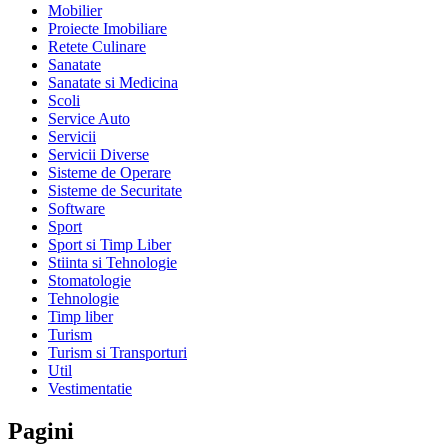
Mobilier
Proiecte Imobiliare
Retete Culinare
Sanatate
Sanatate si Medicina
Scoli
Service Auto
Servicii
Servicii Diverse
Sisteme de Operare
Sisteme de Securitate
Software
Sport
Sport si Timp Liber
Stiinta si Tehnologie
Stomatologie
Tehnologie
Timp liber
Turism
Turism si Transporturi
Util
Vestimentatie
Pagini