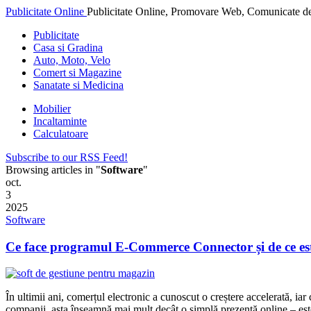
Publicitate Online
Publicitate Online, Promovare Web, Comunicate de
Publicitate
Casa si Gradina
Auto, Moto, Velo
Comert si Magazine
Sanatate si Medicina
Mobilier
Incaltaminte
Calculatoare
Subscribe to our RSS Feed!
Browsing articles in "
Software
"
oct.
3
2025
Software
Ce face programul E-Commerce Connector și de ce este
În ultimii ani, comerțul electronic a cunoscut o creștere accelerată, iar 
companii, asta înseamnă mai mult decât o simplă prezență online – este