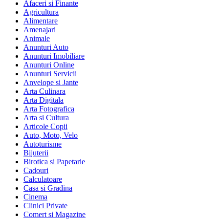
Afaceri si Finante
Agricultura
Alimentare
Amenajari
Animale
Anunturi Auto
Anunturi Imobiliare
Anunturi Online
Anunturi Servicii
Anvelope si Jante
Arta Culinara
Arta Digitala
Arta Fotografica
Arta si Cultura
Articole Copii
Auto, Moto, Velo
Autoturisme
Bijuterii
Birotica si Papetarie
Cadouri
Calculatoare
Casa si Gradina
Cinema
Clinici Private
Comert si Magazine