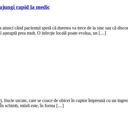
 ajungi rapid la medic
atunci când pacientul speră că durerea va trece de la sine sau că disconf
l așteaptă prea mult. O infecție locală poate evolua, un […]
i, fructe uscate, care se coace de obicei în cuptor împreună cu un ingred
. În schimb, müsli este, în forma […]