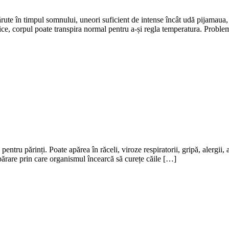
ute în timpul somnului, uneori suficient de intense încât udă pijamaua, 
ice, corpul poate transpira normal pentru a-și regla temperatura. Proble
entru părinți. Poate apărea în răceli, viroze respiratorii, gripă, alergii, 
părare prin care organismul încearcă să curețe căile […]