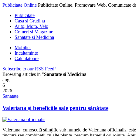
Publicitate Online
Publicitate Online, Promovare Web, Comunicate de
Publicitate
Casa si Gradina
Auto, Moto, Velo
Comert si Magazine
Sanatate si Medicina
Mobilier
Incaltaminte
Calculatoare
Subscribe to our RSS Feed!
Browsing articles in "
Sanatate si Medicina
"
aug.
6
2026
Sanatate
Valeriana și beneficiile sale pentru sănătate
Valeriana, cunoscută științific sub numele de Valeriana officinalis, est
tinctură sau combinații cu alte plante, precum hameiul ori roinița. Anu