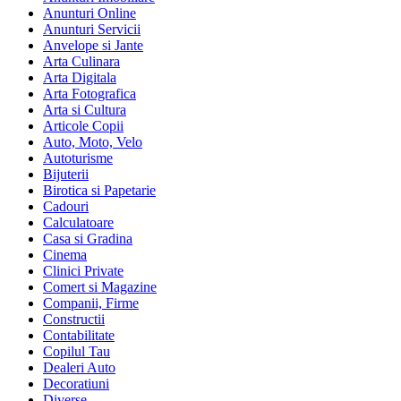
Anunturi Online
Anunturi Servicii
Anvelope si Jante
Arta Culinara
Arta Digitala
Arta Fotografica
Arta si Cultura
Articole Copii
Auto, Moto, Velo
Autoturisme
Bijuterii
Birotica si Papetarie
Cadouri
Calculatoare
Casa si Gradina
Cinema
Clinici Private
Comert si Magazine
Companii, Firme
Constructii
Contabilitate
Copilul Tau
Dealeri Auto
Decoratiuni
Diverse