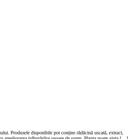
nului. Produsele disponibile pot conține rădăcină uscată, extract,
tru ameliorarea tulburărilor ușoare de somn. Planta poate ajuta […]