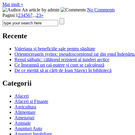
Mai mult »
An article by admin
No Comments
Pagini:
1
2
3
4
5
6
7
...
23
»
Recente
Valeriana și beneficiile sale pentru sănătate
Orientocreagris syrinx: pseudoscorpionul rar din estul îndepărta
Renul sălbatic: călătorul rezistent al tundrei arctice
Ce înseamnă un cal-putere și cum se calculează
De ce merită să ai cărți de Ioan Slavici în bibliotecă
Categorii
Afaceri
Afaceri si Finante
Agricultura
Alimentare
Amenajari
Animale
Anunturi Auto
Anunturi Imobiliare