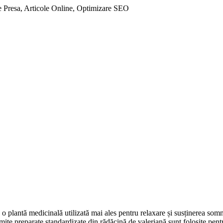
 Presa, Articole Online, Optimizare SEO
e o plantă medicinală utilizată mai ales pentru relaxare și susținerea som
mite preparate standardizate din rădăcină de valeriană sunt folosite pen