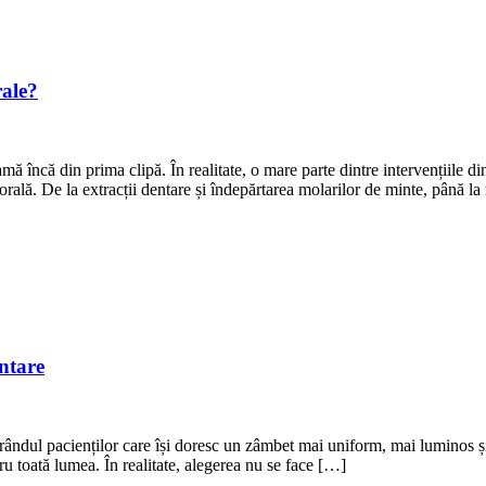
rale?
eamă încă din prima clipă. În realitate, o mare parte dintre intervențiile
orală. De la extracții dentare și îndepărtarea molarilor de minte, până la
ntare
 în rândul pacienților care își doresc un zâmbet mai uniform, mai luminos 
tru toată lumea. În realitate, alegerea nu se face […]