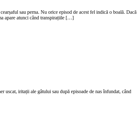
cearșaful sau perna. Nu orice episod de acest fel indică o boală. Dacă
ma apare atunci când transpirațiile […]
aer uscat, iritații ale gâtului sau după episoade de nas înfundat, când