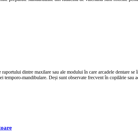
le raportului dintre maxilare sau ale modului în care arcadele dentare se
ației temporo-mandibulare. Deși sunt observate frecvent în copilărie sau a
toare