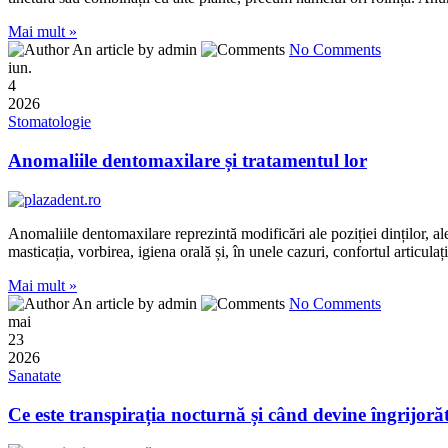
Mai mult »
An article by admin
No Comments
iun.
4
2026
Stomatologie
Anomaliile dentomaxilare și tratamentul lor
Anomaliile dentomaxilare reprezintă modificări ale poziției dinților, a
masticația, vorbirea, igiena orală și, în unele cazuri, confortul articul
Mai mult »
An article by admin
No Comments
mai
23
2026
Sanatate
Ce este transpirația nocturnă și când devine îngrijoră