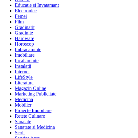
Educatie si Invatamant
Electronice
Femei
Film
Gradinarit
Gradinite
Hardware
Horoscop
Imbracaminte
Imobiliare
Incaltaminte
Instalatii
Internet
LifeStyle
Literatura
Magazin Online
Marketing Publicitate
Medicina
Mobilier
Proiecte Imobiliare
Retete Culinare
Sanatate
Sanatate si Medicina
Scoli