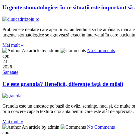
Urgențe stomatologice: în ce situații este important să
Problemele dentare care apar brusc au tendința să fie amânate, mai ales 
urgențe stomatologice se agravează exact în intervalul în care pacientu
Mai mult »
An article by admin
No Comments
apr.
23
2026
Sanatate
Ce este granola? Beneficii, diferențe față de müsli
Granola este un amestec pe bază de ovăz, semințe, nuci și, de multe or
prin coacere capătă textura crocantă pentru care este atât de apreciată
Mai mult »
An article by admin
No Comments
apr.