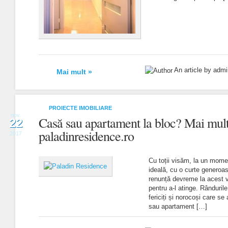
An article by adm
Mai mult »
PROIECTE IMOBILIARE
nov.
Casă sau apartament la bloc? Mai multe
22
paladinresidence.ro
2017
Cu toții visăm, la un momen
ideală, cu o curte generoas
renunță devreme la acest vis
pentru a-l atinge. Rânduril
fericiți și norocoși care se
sau apartament […]