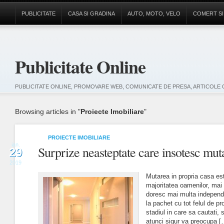
PUBLICITATE
CASA SI GRADINA
AUTO, MOTO, VELO
COMERT SI
Publicitate Online
PUBLICITATE ONLINE, PROMOVARE WEB, COMUNICATE DE PRESA, ARTICOLE 
Browsing articles in "
Proiecte Imobiliare
"
PROIECTE IMOBILIARE
ian.
Surprize neasteptate care insotesc mut
29
2019
Mutarea in propria casa es
majoritatea oamenilor, mai a
doresc mai multa independe
la pachet cu tot felul de pr
stadiul in care sa cautati, 
atunci sigur va preocupa [