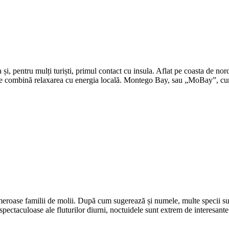
 pentru mulți turiști, primul contact cu insula. Aflat pe coasta de nord-v
care combină relaxarea cu energia locală. Montego Bay, sau „MoBay”, c
eroase familii de molii. După cum sugerează și numele, multe specii sunt
pectaculoase ale fluturilor diurni, noctuidele sunt extrem de interesante