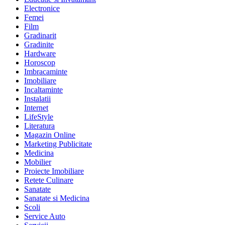
Electronice
Femei
Film
Gradinarit
Gradinite
Hardware
Horoscop
Imbracaminte
Imobiliare
Incaltaminte
Instalatii
Internet
LifeStyle
Literatura
Magazin Online
Marketing Publicitate
Medicina
Mobilier
Proiecte Imobiliare
Retete Culinare
Sanatate
Sanatate si Medicina
Scoli
Service Auto