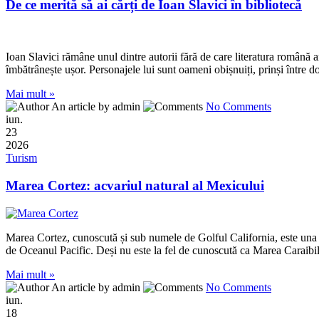
De ce merită să ai cărți de Ioan Slavici în bibliotecă
Ioan Slavici rămâne unul dintre autorii fără de care literatura română ar 
îmbătrânește ușor. Personajele lui sunt oameni obișnuiți, prinși între do
Mai mult »
An article by admin
No Comments
iun.
23
2026
Turism
Marea Cortez: acvariul natural al Mexicului
Marea Cortez, cunoscută și sub numele de Golful California, este una di
de Oceanul Pacific. Deși nu este la fel de cunoscută ca Marea Caraib
Mai mult »
An article by admin
No Comments
iun.
18