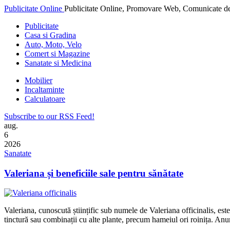
Publicitate Online
Publicitate Online, Promovare Web, Comunicate de
Publicitate
Casa si Gradina
Auto, Moto, Velo
Comert si Magazine
Sanatate si Medicina
Mobilier
Incaltaminte
Calculatoare
Subscribe to our RSS Feed!
aug.
6
2026
Sanatate
Valeriana și beneficiile sale pentru sănătate
Valeriana, cunoscută științific sub numele de Valeriana officinalis, est
tinctură sau combinații cu alte plante, precum hameiul ori roinița. Anu