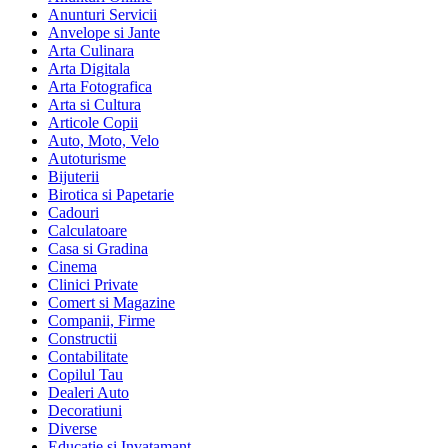
Anunturi Servicii
Anvelope si Jante
Arta Culinara
Arta Digitala
Arta Fotografica
Arta si Cultura
Articole Copii
Auto, Moto, Velo
Autoturisme
Bijuterii
Birotica si Papetarie
Cadouri
Calculatoare
Casa si Gradina
Cinema
Clinici Private
Comert si Magazine
Companii, Firme
Constructii
Contabilitate
Copilul Tau
Dealeri Auto
Decoratiuni
Diverse
Educatie si Invatamant