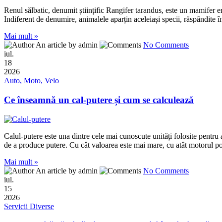
Renul sălbatic, denumit științific Rangifer tarandus, este un mamifer 
Indiferent de denumire, animalele aparțin aceleiași specii, răspândite î
Mai mult »
An article by admin
No Comments
iul.
18
2026
Auto, Moto, Velo
Ce înseamnă un cal-putere și cum se calculează
Calul-putere este una dintre cele mai cunoscute unități folosite pentr
de a produce putere. Cu cât valoarea este mai mare, cu atât motorul p
Mai mult »
An article by admin
No Comments
iul.
15
2026
Servicii Diverse