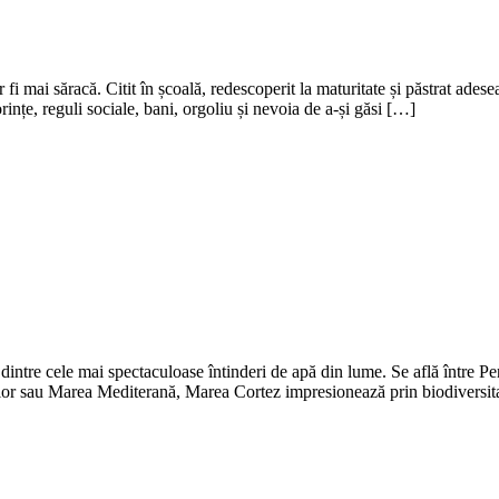
fi mai săracă. Citit în școală, redescoperit la maturitate și păstrat adesea 
rințe, reguli sociale, bani, orgoliu și nevoia de a-și găsi […]
ntre cele mai spectaculoase întinderi de apă din lume. Se află între Pen
ilor sau Marea Mediterană, Marea Cortez impresionează prin biodiversit