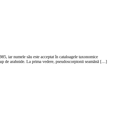
1985, iar numele său este acceptat în cataloagele taxonomice
ui grup de arahnide. La prima vedere, pseudoscorpionii seamănă […]