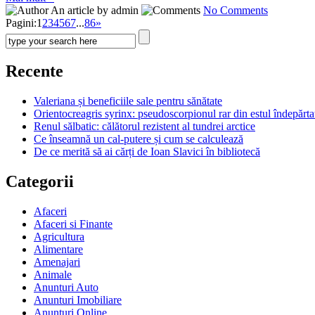
An article by admin
No Comments
Pagini:
1
2
3
4
5
6
7
...
86
»
Recente
Valeriana și beneficiile sale pentru sănătate
Orientocreagris syrinx: pseudoscorpionul rar din estul îndepărta
Renul sălbatic: călătorul rezistent al tundrei arctice
Ce înseamnă un cal-putere și cum se calculează
De ce merită să ai cărți de Ioan Slavici în bibliotecă
Categorii
Afaceri
Afaceri si Finante
Agricultura
Alimentare
Amenajari
Animale
Anunturi Auto
Anunturi Imobiliare
Anunturi Online