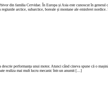
erbivor din familia Cervidae. În Europa și Asia este cunoscut în general 
n regiunile arctice, subarctice, boreale și montane ale emisferei nordice. 
u a descrie performanța unui motor. Atunci când cineva spune că o mașină
oate realiza mai mult lucru mecanic într-un anumit […]