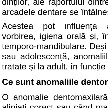
dinților, ale raportului din
arcadele dentare se întâlne
Acestea pot influența a
vorbirea, igiena orală și, î
temporo-mandibulare. Deși s
sau adolescență, anomaliil
tratate și la adult, în funcție
Ce sunt anomaliile dento
O anomalie dentomaxilară
aliniați corect sau când ma