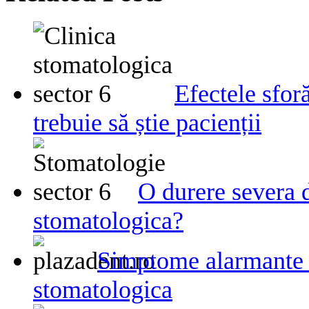
Efectele sforă
trebuie să știe pacienții
O durere severa 
stomatologica?
Simptome alarmante ca
stomatologica