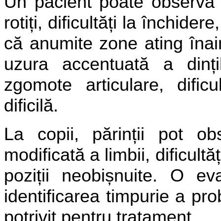
Un pacient poate observa din
rotiți, dificultăți la închid
că anumite zone ating înai
uzura accentuată a dințil
zgomote articulare, dificu
dificilă.
La copii, părinții pot ob
modificată a limbii, dificult
poziții neobișnuite. O ev
identificarea timpurie a pro
potrivit pentru tratament.