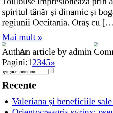
Toulouse impresionează prin ar
spiritul tânăr și dinamic și bog
regiunii Occitania. Oraș cu [
Mai mult »
An article by admin
Pagini:
1
2
3
4
5
»
Recente
Valeriana și beneficiile sal
Orientocreagris syrinx: pse