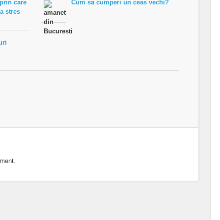
prin care
Cum sa cumperi un ceas vechi?
ra stres
uri
mment.