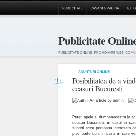
PUBLICITATE
CASA SI GRADINA
AUTO
Publicitate Onlin
PUBLICITATE ONLINE, PROMOVARE WEB, COMUN
ANUNTURI ONLINE
ian.
Posibilitatea de a vin
14
ceasuri Bucuresti
2015
An article by admin
Puteti apela si dumneavoastra la ac
ceasuri Bucuresti, in cazul in car
sunteti acea persoana interesata de
pret foarte bun, in cazul in care ve