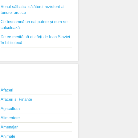
Renul sălbatic: călătorul rezistent al
tundrei arctice
Ce înseamnă un cal-putere și cum se
calculează
De ce merită să ai cărți de Ioan Slavici
în bibliotecă
CATEGORII
Afaceri
Afaceri si Finante
Agricultura
Alimentare
Amenajari
Animale