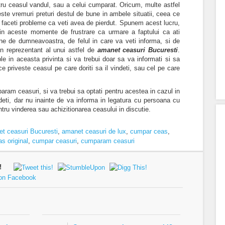
pentru ceasul vandul, sau a celui cumparat. Oricum, multe astfel
ceste vremuri preturi destul de bune in ambele situatii, ceea ce
faceti probleme ca veti avea de pierdut. Spunem acest lucru,
in aceste momente de frustrare ca urmare a faptului ca ati
tine de dumneavoastra, de felul in care va veti informa, si de
 un reprezentant al unui astfel de
amanet ceasuri Bucuresti
.
ple in aceasta privinta si va trebui doar sa va informati si sa
e priveste ceasul pe care doriti sa il vindeti, sau cel pe care
ram ceasuri, si va trebui sa optati pentru acestea in cazul in
deti, dar nu inainte de va informa in legatura cu persoana cu
tru vinderea sau achizitionarea ceasului in discutie.
t ceasuri Bucuresti
,
amanet ceasuri de lux
,
cumpar ceas
,
s original
,
cumpar ceasuri
,
cumparam ceasuri
!