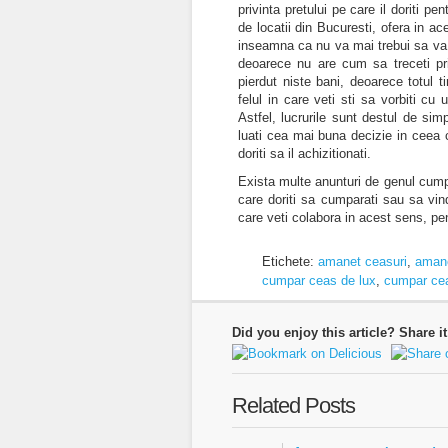
privinta pretului pe care il doriti 
de locatii din Bucuresti, ofera in a
inseamna ca nu va mai trebui sa va 
deoarece nu are cum sa treceti pr
pierdut niste bani, deoarece totul 
felul in care veti sti sa vorbiti cu
Astfel, lucrurile sunt destul de sim
luati cea mai buna decizie in ceea c
doriti sa il achizitionati.
Exista multe anunturi de genul cumpa
care doriti sa cumparati sau sa vin
care veti colabora in acest sens, pen
Etichete:
amanet ceasuri
,
amane
cumpar ceas de lux
,
cumpar cea
Did you enjoy this article? Share it
Related Posts