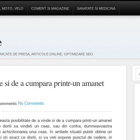
, MOTO, VELO
COMERT SI MAGAZINE
SANATATE SI MEDICINA
e
ICATE DE PRESA, ARTICOLE ONLINE, OPTIMIZARE SEO
de si de a cumpara printr-un amanet
No Comments
easta posibilitate de a vinde si de a cumpara printr-un amanet
e doriti sa vindeti un ceas, sau din contra, dumneavoastra
 achizitionarea unui ceas. In ambele situatii puteti obtine un
ti sti exact ce doriti, si va veti expune punctul de vedere, in