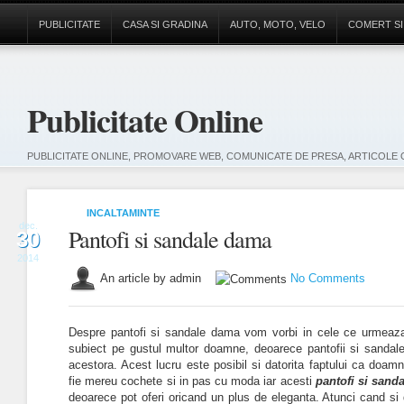
PUBLICITATE
CASA SI GRADINA
AUTO, MOTO, VELO
COMERT SI
Publicitate Online
PUBLICITATE ONLINE, PROMOVARE WEB, COMUNICATE DE PRESA, ARTICOLE 
INCALTAMINTE
dec.
Pantofi si sandale dama
30
2014
An article by admin
No Comments
Despre pantofi si sandale dama vom vorbi in cele ce urmeaza
subiect pe gustul multor doamne, deoarece pantofii si sandale
acestora. Acest lucru este posibil si datorita faptului ca doam
fie mereu cochete si in pas cu moda iar acesti
pantofi si sand
deoarece pot oferi oricand un plus de eleganta. Atunci cand si