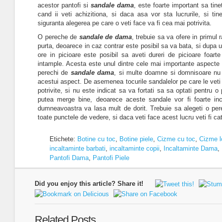
acestor pantofi si
sandale dama
, este foarte important sa tin
cand ii veti achizitiona, si daca asa vor sta lucrurile, si ti
siguranta alegerea pe care o veti face va fi cea mai potrivita.
O pereche de
sandale de dama
, trebuie sa va ofere in primul 
purta, deoarece in caz contrar este posibil sa va bata, si dupa 
ore in picioare este posibil sa aveti dureri de picioare foar
intample. Acesta este unul dintre cele mai importante aspecte 
perechi de
sandale dama
, si multe doamne si domnisoare nu 
acestui aspect. De asemenea tocurile sandalelor pe care le veti 
potrivite, si nu este indicat sa va fortati sa sa optati pentru 
putea merge bine, deoarece aceste sandale vor fi foarte 
dumneavoastra va lasa mult de dorit. Trebuie sa alegeti o pere
toate punctele de vedere, si daca veti face acest lucru veti fi ca
Etichete:
Botine cu toc
,
Botine piele
,
Cizme cu toc
,
Cizme lo
incaltaminte barbati
,
incaltaminte copii
,
Incaltaminte Dama
,
Pantofi Dama
,
Pantofi Piele
Did you enjoy this article? Share it!
Related Posts