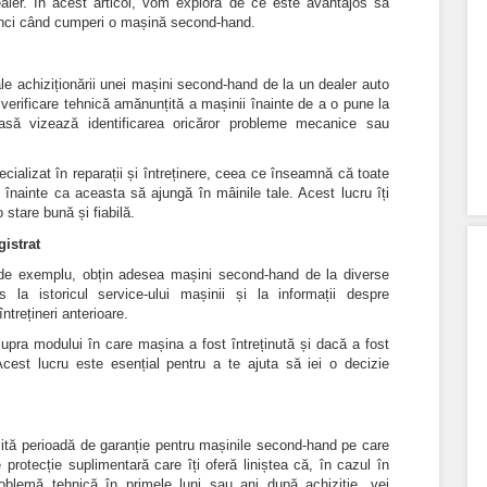
aler. În acest articol, vom explora de ce este avantajos să
nci când cumperi o mașină second-hand.
le achiziționării unei mașini second-hand de la un dealer auto
verificare tehnică amănunțită a mașinii înainte de a o pune la
oasă vizează identificarea oricăror probleme mecanice sau
ecializat în reparații și întreținere, ceea ce înseamnă că toate
e înainte ca aceasta să ajungă în mâinile tale. Acest lucru îți
 stare bună și fiabilă.
gistrat
 de exemplu, obțin adesea mașini second-hand de la diverse
la istoricul service-ului mașinii și la informații despre
ntrețineri anterioare.
supra modului în care mașina a fost întreținută și dacă a fost
Acest lucru este esențial pentru a te ajuta să iei o decizie
mită perioadă de garanție pentru mașinile second-hand pe care
rotecție suplimentară care îți oferă liniștea că, în cazul în
blemă tehnică în primele luni sau ani după achiziție, vei