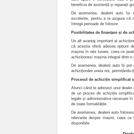
beneficia de asistență și reparații gr
De asemenea, dealerii auto își m
excelente, pentru a te asigura că 
întregii perioade de folosire.
Posibilitatea de finanțare și de s
Un alt avantaj important al achiziți
că aceștia oferă adesea opțiuni de
mașina în rate lunare, ceea ce poat
achiziționezi mașina integral dintr-o
De asemenea, dealerii auto îți pot
achiziționării uneia noi, permițându-
Procesul de achiziție simplificat ș
Atunci când te adresezi unui dealer
de un proces de achiziție simplific
legale și administrative necesare în 
de toate formalitățile.
De asemenea, dealerii auto folosesc 
relevante despre mașini, ceea ce f
disponibile.