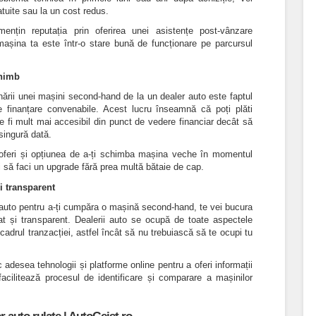
atuite sau la un cost redus.
ențin reputația prin oferirea unei asistențe post-vânzare
mașina ta este într-o stare bună de funcționare pe parcursul
chimb
onării unei mașini second-hand de la un dealer auto este faptul
 finanțare convenabile. Acest lucru înseamnă că poți plăti
e fi mult mai accesibil din punct de vedere financiar decât să
 singură dată.
 oferi și opțiunea de a-ți schimba mașina veche în momentul
ți să faci un upgrade fără prea multă bătaie de cap.
i transparent
 auto pentru a-ți cumpăra o mașină second-hand, te vei bucura
at și transparent. Dealerii auto se ocupă de toate aspectele
cadrul tranzacției, astfel încât să nu trebuiască să te ocupi tu
adesea tehnologii și platforme online pentru a oferi informații
acilitează procesul de identificare și comparare a mașinilor