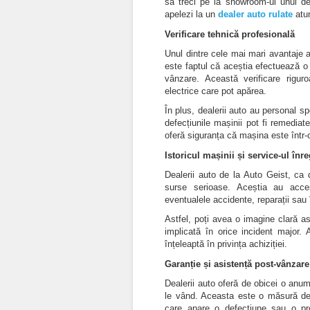
să treci pe la showroom-ul unui de
apelezi la un
dealer auto rulate
atu
Verificare tehnică profesională
Unul dintre cele mai mari avantaje a
este faptul că aceștia efectuează o 
vânzare. Această verificare rigur
electrice care pot apărea.
În plus, dealerii auto au personal sp
defecțiunile mașinii pot fi remediat
oferă siguranța că mașina este într-o
Istoricul mașinii și service-ul înre
Dealerii auto de la Auto Geist, ca
surse serioase. Aceștia au acces 
eventualele accidente, reparații sau î
Astfel, poți avea o imagine clară a
implicată în orice incident major. 
înțeleaptă în privința achiziției.
Garanție și asistență post-vânzare
Dealerii auto oferă de obicei o anu
le vând. Aceasta este o măsură de p
care apare o defecțiune sau o pro