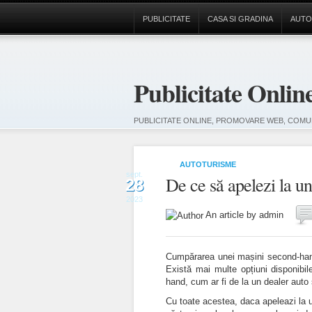
PUBLICITATE
CASA SI GRADINA
AUTO
Publicitate Onlin
PUBLICITATE ONLINE, PROMOVARE WEB, COMUN
AUTOTURISME
sept.
De ce să apelezi la u
28
2023
An article by admin
Cumpărarea unei mașini second-hand 
Există mai multe opțiuni disponibi
hand, cum ar fi de la un dealer auto 
Cu toate acestea, daca apeleazi la u