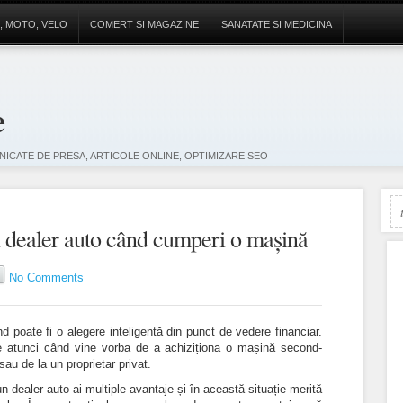
, MOTO, VELO
COMERT SI MAGAZINE
SANATATE SI MEDICINA
e
ICATE DE PRESA, ARTICOLE ONLINE, OPTIMIZARE SEO
n dealer auto când cumperi o mașină
No Comments
poate fi o alegere inteligentă din punct de vedere financiar.
le atunci când vine vorba de a achiziționa o mașină second-
sau de la un proprietar privat.
n dealer auto ai multiple avantaje și în această situație merită