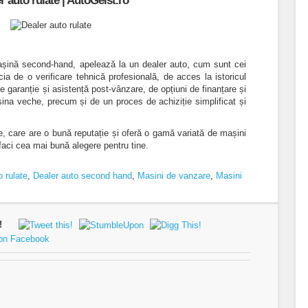
r auto rulate | AutoGeist.ro
șină second-hand, apelează la un dealer auto, cum sunt cei
cia de o verificare tehnică profesională, de acces la istoricul
de garanție și asistență post-vânzare, de opțiuni de finanțare și
șina veche, precum și de un proces de achiziție simplificat și
e, care are o bună reputație și oferă o gamă variată de mașini
faci cea mai bună alegere pentru tine.
o rulate
,
Dealer auto second hand
,
Masini de vanzare
,
Masini
!