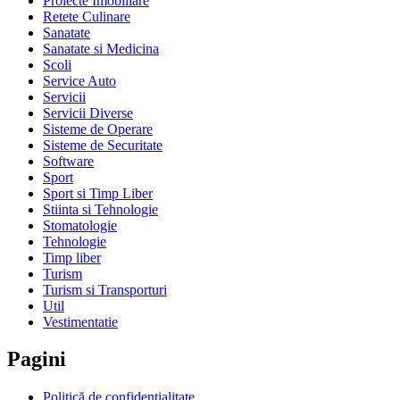
Proiecte Imobiliare
Retete Culinare
Sanatate
Sanatate si Medicina
Scoli
Service Auto
Servicii
Servicii Diverse
Sisteme de Operare
Sisteme de Securitate
Software
Sport
Sport si Timp Liber
Stiinta si Tehnologie
Stomatologie
Tehnologie
Timp liber
Turism
Turism si Transporturi
Util
Vestimentatie
Pagini
Politică de confidențialitate