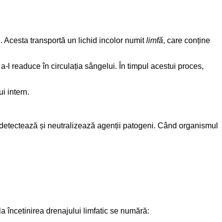
e. Acesta transportă un lichid incolor numit
limfă
, care conține
de a-l readuce în circulația sângelui. În timpul acestui proces,
i intern.
are detectează și neutralizează agenții patogeni. Când organismul
la încetinirea drenajului limfatic se numără: