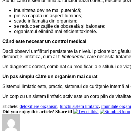
Atunci când sistemul limfatic funcționează corect, efectele pozi
imunitatea devine mai puternică;
pielea capătă un aspect luminos;
scade inflamația din organism;
se reduc senzațiile de oboseală și balonare;
organismul elimină mai eficient toxinele.
Când este necesar un control medical
Dacă observi umflături persistente la nivelul picioarelor, gâtul
disfuncție limfatică, cum ar fi
limfedemul
, care necesită tratame
Un diagnostic corect, combinat cu modificări ale stilului de viață
Un pas simplu către un organism mai curat
Sistemul limfatic este, practic, sistemul de curățenie internă al 
Un corp cu un sistem limfatic activ este un corp plin de vitalitat
Etichete:
detoxifiere organism
,
functii sistem limfatic
,
imunitate organ
Did you enjoy this article? Share it!