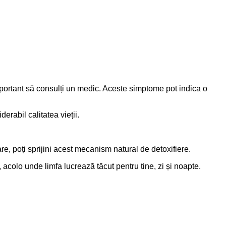
 important să consulți un medic. Aceste simptome pot indica o
erabil calitatea vieții.
are, poți sprijini acest mecanism natural de detoxifiere.
r, acolo unde limfa lucrează tăcut pentru tine, zi și noapte.