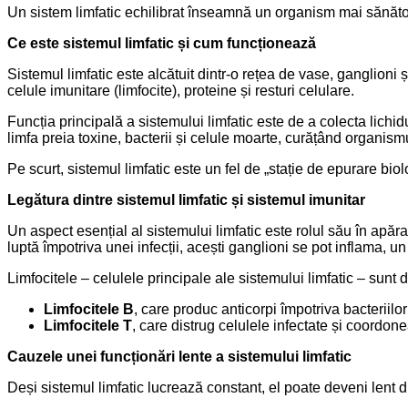
Un sistem limfatic echilibrat înseamnă un organism mai sănătos
Ce este sistemul limfatic și cum funcționează
Sistemul limfatic este alcătuit dintr-o rețea de vase, ganglioni 
celule imunitare (limfocite), proteine și resturi celulare.
Funcția principală a sistemului limfatic este de a colecta lichidul 
limfa preia toxine, bacterii și celule moarte, curățând organismu
Pe scurt, sistemul limfatic este un fel de „stație de epurare bio
Legătura dintre sistemul limfatic și sistemul imunitar
Un aspect esențial al sistemului limfatic este rolul său în apăr
luptă împotriva unei infecții, acești ganglioni se pot inflama, u
Limfocitele – celulele principale ale sistemului limfatic – sunt d
Limfocitele B
, care produc anticorpi împotriva bacteriilor 
Limfocitele T
, care distrug celulele infectate și coordo
Cauzele unei funcționări lente a sistemului limfatic
Deși sistemul limfatic lucrează constant, el poate deveni lent di