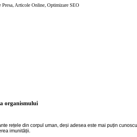
 Presa, Articole Online, Optimizare SEO
tea organismului
te rețele din corpul uman, deși adesea este mai puțin cunoscut d
erea imunității.