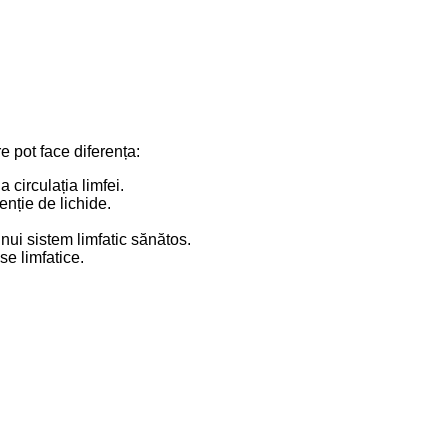
e pot face diferența:
 circulația limfei.
nție de lichide.
nui sistem limfatic sănătos.
se limfatice.