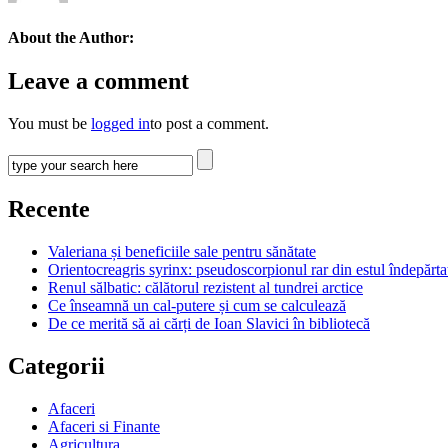
About the Author:
Leave a comment
You must be
logged in
to post a comment.
Recente
Valeriana și beneficiile sale pentru sănătate
Orientocreagris syrinx: pseudoscorpionul rar din estul îndepărta
Renul sălbatic: călătorul rezistent al tundrei arctice
Ce înseamnă un cal-putere și cum se calculează
De ce merită să ai cărți de Ioan Slavici în bibliotecă
Categorii
Afaceri
Afaceri si Finante
Agricultura