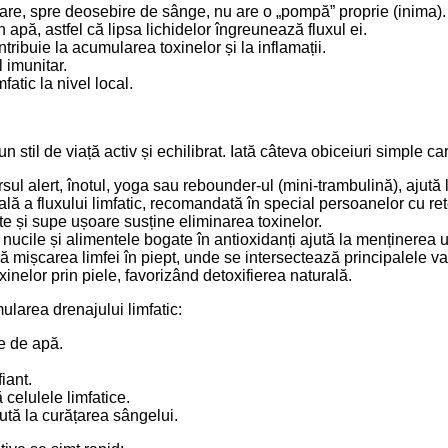
 care, spre deosebire de sânge, nu are o „pompă” proprie (inima).
n apă, astfel că lipsa lichidelor îngreunează fluxul ei.
tribuie la acumularea toxinelor și la inflamații.
 imunitar.
atic la nivel local.
 stil de viață activ și echilibrat. Iată câteva obiceiuri simple car
ul alert, înotul, yoga sau rebounder-ul (mini-trambulină), ajută la
ă a fluxului limfatic, recomandată în special persoanelor cu rete
e și supe ușoare susține eliminarea toxinelor.
 nucile și alimentele bogate în antioxidanți ajută la menținerea u
ză mișcarea limfei în piept, unde se intersectează principalele va
xinelor prin piele, favorizând detoxifierea naturală.
ularea drenajului limfatic:
re de apă.
fiant.
 celulele limfatice.
ută la curățarea sângelui.