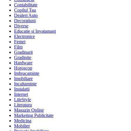
Contabilitate
Copilul Tau
Dealeri Auto
Decoratiuni
Diverse
Educatie si Invatamant
Electronice
Femei
Film
Gradinarit
Gradinite
Hardware
Horoscop
Imbracaminte
Imobiliare
Incaltaminte
Instalatii
Internet
LifeStyle
Literatura
Magazin Online
Marketing Publicitate
Medicina
Mobilier