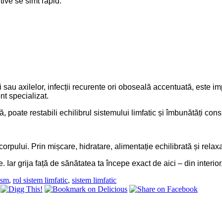
tive se simt rapid:
ui sau axilelor, infecții recurente ori oboseală accentuată, este
nt specializat.
, poate restabili echilibrul sistemului limfatic și îmbunătăți consid
corpului. Prin mișcare, hidratare, alimentație echilibrată și relax
e. Iar grija față de sănătatea ta începe exact de aici – din interio
ism
,
rol sistem limfatic
,
sistem limfatic