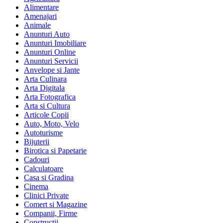
Alimentare
Amenajari
Animale
Anunturi Auto
Anunturi Imobiliare
Anunturi Online
Anunturi Servicii
Anvelope si Jante
Arta Culinara
Arta Digitala
Arta Fotografica
Arta si Cultura
Articole Copii
Auto, Moto, Velo
Autoturisme
Bijuterii
Birotica si Papetarie
Cadouri
Calculatoare
Casa si Gradina
Cinema
Clinici Private
Comert si Magazine
Companii, Firme
Constructii