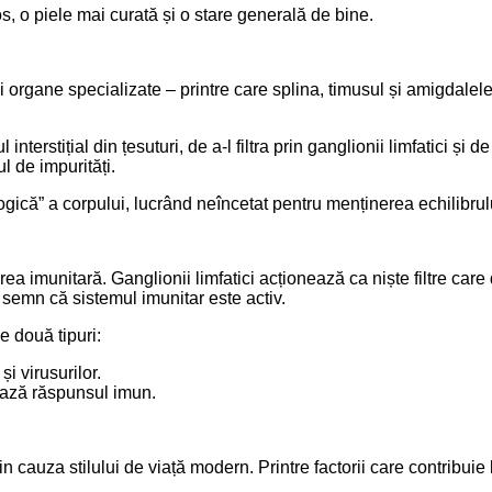
, o piele mai curată și o stare generală de bine.
și organe specializate – printre care splina, timusul și amigdalel
interstițial din țesuturi, de a-l filtra prin ganglionii limfatici și 
l de impurități.
logică” a corpului, lucrând neîncetat pentru menținerea echilibrulu
area imunitară. Ganglionii limfatici acționează ca niște filtre c
n semn că sistemul imunitar este activ.
e două tipuri:
și virusurilor.
nează răspunsul imun.
n cauza stilului de viață modern. Printre factorii care contribuie 