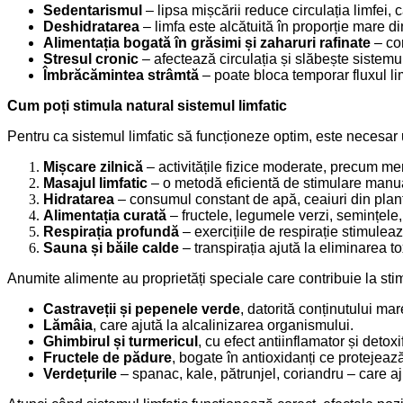
Sedentarismul
– lipsa mișcării reduce circulația limfei,
Deshidratarea
– limfa este alcătuită în proporție mare di
Alimentația bogată în grăsimi și zaharuri rafinate
– con
Stresul cronic
– afectează circulația și slăbește sistemul
Îmbrăcămintea strâmtă
– poate bloca temporar fluxul limf
Cum poți stimula natural sistemul limfatic
Pentru ca sistemul limfatic să funcționeze optim, este necesar un
Mișcare zilnică
– activitățile fizice moderate, precum mers
Masajul limfatic
– o metodă eficientă de stimulare manual
Hidratarea
– consumul constant de apă, ceaiuri din plant
Alimentația curată
– fructele, legumele verzi, semințele,
Respirația profundă
– exercițiile de respirație stimulea
Sauna și băile calde
– transpirația ajută la eliminarea to
Anumite alimente au proprietăți speciale care contribuie la stim
Castraveții și pepenele verde
, datorită conținutului ma
Lămâia
, care ajută la alcalinizarea organismului.
Ghimbirul și turmericul
, cu efect antiinflamator și detoxi
Fructele de pădure
, bogate în antioxidanți ce protejează
Verdețurile
– spanac, kale, pătrunjel, coriandru – care aj