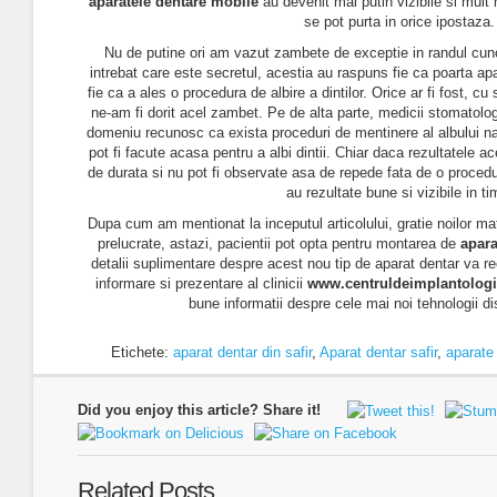
aparatele dentare mobile
au devenit mai putin vizibile si mult 
se pot purta in orice ipostaza.
Nu de putine ori am vazut zambete de exceptie in randul cunos
intrebat care este secretul, acestia au raspuns fie ca poarta apa
fie ca a ales o procedura de albire a dintilor. Orice ar fi fost, c
ne-am fi dorit acel zambet. Pe de alta parte, medicii stomatolo
domeniu recunosc ca exista proceduri de mentinere al albului natur
pot fi facute acasa pentru a albi dintii. Chiar daca rezultatele 
de durata si nu pot fi observate asa de repede fata de o procedu
au rezultate bune si vizibile in ti
Dupa cum am mentionat la inceputul articolului, gratie noilor mat
prelucrate, astazi, pacientii pot opta pentru montarea de
apara
detalii suplimentare despre acest nou tip de aparat dentar va 
informare si prezentare al clinicii
www.centruldeimplantologi
bune informatii despre cele mai noi tehnologii di
Etichete:
aparat dentar din safir
,
Aparat dentar safir
,
aparate
Did you enjoy this article? Share it!
Related Posts