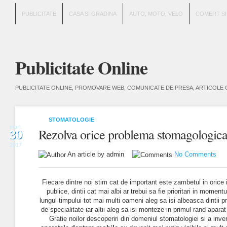
PUBLICITATE
CASA SI GRADINA
AUTO, MOTO, VELO
COMERT SI
Publicitate Online
PUBLICITATE ONLINE, PROMOVARE WEB, COMUNICATE DE PRESA, ARTICOLE 
STOMATOLOGIE
mart.
Rezolva orice problema stomagologica r
30
2017
An article by admin
No Comments
Fiecare dintre noi stim cat de important este zambetul in ori
publice, dintii cat mai albi ar trebui sa fie prioritari in momen
lungul timpului tot mai multi oameni aleg sa isi albeasca dintii p
de specialitate iar altii aleg sa isi monteze in primul rand aparat
Gratie noilor descoperiri din domeniul stomatologiei si a inven