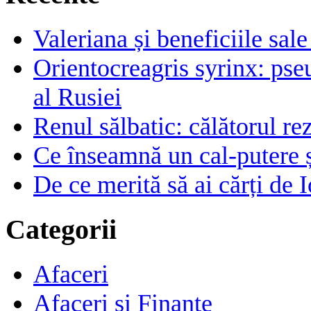
Valeriana și beneficiile sal
Orientocreagris syrinx: pse
al Rusiei
Renul sălbatic: călătorul rez
Ce înseamnă un cal-putere 
De ce merită să ai cărți de I
Categorii
Afaceri
Afaceri si Finante