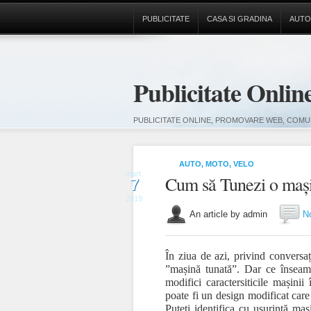
PUBLICITATE
CASA SI GRADINA
AUTO
Publicitate Onlin
PUBLICITATE ONLINE, PROMOVARE WEB, COMUN
AUTO, MOTO, VELO
mart.
Cum să Tunezi o maș
7
2019
An article by admin
N
În ziua de azi, privind conversaț
”mașină tunată”. Dar ce înseam
modifici caractersiticile mașini
poate fi un design modificat care
Puteți identifica cu ușurință ma