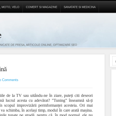
, MOTO, VELO
COMERT SI MAGAZINE
SANATATE SI MEDICINA
e
ICATE DE PRESA, ARTICOLE ONLINE, OPTIMIZARE SEO
ină
o Comments
iile de la TV sau uitându-ne în ziare, puteți citi deseori
nă lucrul acesta cu adevărat? ”Tuning” înseamnă să-ți
i în scopul improvizării permformanței acesteia. Ori mai
 va schimba, în același timp, modul în care arată mașina.
șinile tunate pe stradă, pentru că, în mod normal, ele nu