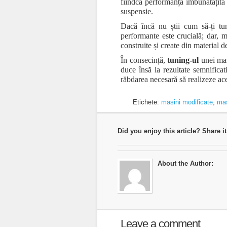
fiindcă performanța îmbunătățită
suspensie.
Dacă încă nu știi cum să-ți tun
performante este crucială; dar, ma
construite și create din material d
În consecință,
tuning-ul
unei maș
duce însă la rezultate semnificati
răbdarea necesară să realizeze ace
Etichete:
masini modificate
,
mas
Did you enjoy this article? Share it
About the Author:
Leave a comment