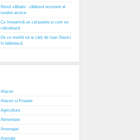
Renul sălbatic: călătorul rezistent al
tundrei arctice
Ce înseamnă un cal-putere și cum se
calculează
De ce merită să ai cărți de Ioan Slavici
în bibliotecă
CATEGORII
Afaceri
Afaceri si Finante
Agricultura
Alimentare
Amenajari
Animale