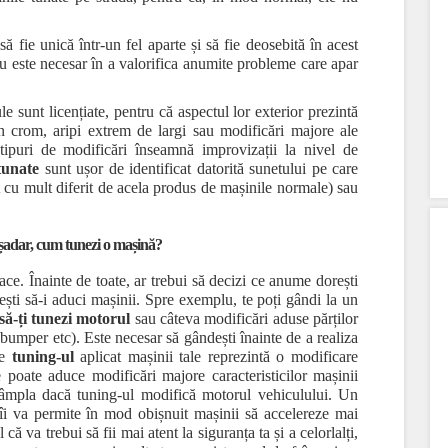
să fie unică într-un fel aparte și să fie deosebită în acest
nu este necesar în a valorifica anumite probleme care apar
e sunt licențiate, pentru că aspectul lor exterior prezintă
in crom, aripi extrem de largi sau modificări majore ale
 tipuri de modificări înseamnă improvizații la nivel de
tunate
sunt ușor de identificat datorită sunetului pe care
 cu mult diferit de acela produs de mașinile normale) sau
adar, cum tunezi o mașină?
ce. Înainte de toate, ar trebui să decizi ce anume dorești
ești să-i aduci mașinii. Spre exemplu, te poți gândi la un
să-ți tunezi motorul
sau câteva modificări aduse părților
, bumper etc). Este necesar să gândești înainte de a realiza
ce
tuning-ul
aplicat mașinii tale reprezintă o modificare
e poate aduce modificări majore caracteristicilor mașinii
ntâmpla dacă tuning-ul modifică motorul vehiculului. Un
îi va permite în mod obișnuit mașinii să accelereze mai
că va trebui să fii mai atent la siguranța ta și a celorlalți,