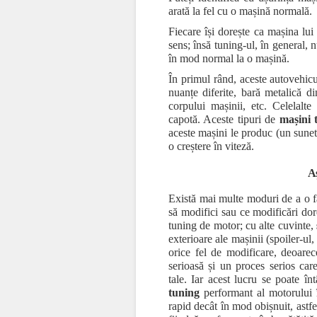
arată la fel cu o mașină normală.
Fiecare își dorește ca mașina lui 
sens; însă tuning-ul, în general, 
în mod normal la o mașină.
În primul rând, aceste autovehicul
nuanțe diferite, bară metalică d
corpului mașinii, etc. Celelalte
capotă. Aceste tipuri de
mașini 
aceste mașini le produc (un sunet
o creștere în viteză.
Aș
Există mai multe moduri de a o fa
să modifici sau ce modificări dor
tuning de motor; cu alte cuvinte,
exterioare ale mașinii (spoiler-ul
orice fel de modificare, deoare
serioasă și un proces serios car
tale. Iar acest lucru se poate î
tuning
performant al motorului 
rapid decât în mod obișnuit, astfel 