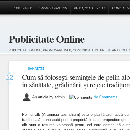
PUBLICITATE
CASA SI GRADINA
AUTO, MOTO, VELO
COMERT SI
Publicitate Online
PUBLICITATE ONLINE, PROMOVARE WEB, COMUNICATE DE PRESA, ARTICOLE 
SANATATE
ian.
Cum să folosești semințele de pelin alb: 
22
în sănătate, grădinărit și rețete tradițio
2025
An article by admin
No Comments
Pelinul alb (Artemisia absinthium) este o plantă aromatică cu 
tradițională, cunoscută pentru proprietățile sale terapeutice și uti
alb sunt o resursă valoroasă pentru cei care doresc să cult