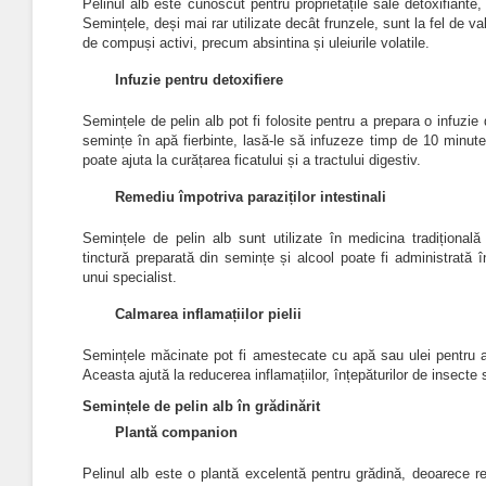
Pelinul alb este cunoscut pentru proprietățile sale detoxifiante, 
Semințele, deși mai rar utilizate decât frunzele, sunt la fel de val
de compuși activi, precum absintina și uleiurile volatile.
Infuzie pentru detoxifiere
Semințele de pelin alb pot fi folosite pentru a prepara o infuzie 
semințe în apă fierbinte, lasă-le să infuzeze timp de 10 minut
poate ajuta la curățarea ficatului și a tractului digestiv.
Remediu împotriva paraziților intestinali
Semințele de pelin alb sunt utilizate în medicina tradițională
tinctură preparată din semințe și alcool poate fi administrată î
unui specialist.
Calmarea inflamațiilor pielii
Semințele măcinate pot fi amestecate cu apă sau ulei pentru a 
Aceasta ajută la reducerea inflamațiilor, înțepăturilor de insecte 
Semințele de pelin alb în grădinărit
Plantă companion
Pelinul alb este o plantă excelentă pentru grădină, deoarece r