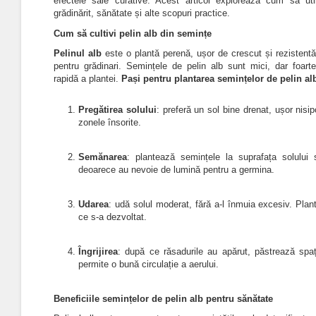
efectele sale curative. Acest articol explorează cum să uti
grădinărit, sănătate și alte scopuri practice.
Cum să cultivi pelin alb din semințe
Pelinul alb
este o plantă perenă, ușor de crescut și rezistentă
pentru grădinari. Semințele de pelin alb sunt mici, dar foart
rapidă a plantei.
Pași pentru plantarea semințelor de pelin al
Pregătirea solului
: preferă un sol bine drenat, ușor nisi
zonele însorite.
Semănarea
: plantează semințele la suprafața solului
deoarece au nevoie de lumină pentru a germina.
Udarea
: udă solul moderat, fără a-l înmuia excesiv. Plan
ce s-a dezvoltat.
Îngrijirea
: după ce răsadurile au apărut, păstrează spați
permite o bună circulație a aerului.
Beneficiile semințelor de pelin alb pentru sănătate