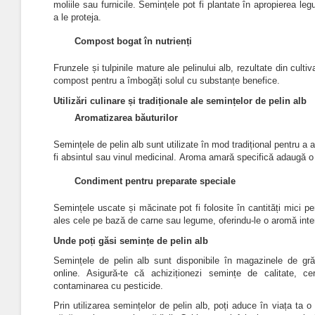
moliile sau furnicile.
Semințele pot fi plantate în apropierea legu
a le proteja.
Compost bogat în nutrienți
Frunzele și tulpinile mature ale pelinului alb, rezultate din culti
compost pentru a îmbogăți solul cu substanțe benefice.
Utilizări culinare și tradiționale ale semințelor de pelin alb
Aromatizarea băuturilor
Semințele de pelin alb sunt utilizate în mod tradițional pentru a 
fi absintul sau vinul medicinal.
Aroma amară specifică adaugă o n
Condiment pentru preparate speciale
Semințele uscate și măcinate pot fi folosite în cantități mici 
ales cele pe bază de carne sau legume, oferindu-le o aromă int
Unde poți găsi semințe de pelin alb
Semințele de pelin alb sunt disponibile în magazinele de gră
online. Asigură-te că achiziționezi semințe de calitate, cer
contaminarea cu pesticide.
Prin utilizarea semințelor de pelin alb, poți aduce în viața ta o 