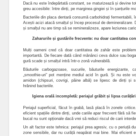
Dacă nu este îndepărtată constant, se maturizează și devine to
greu accesibile: între dinți, pe marginea gingiei și în șanțurile mol
Bacteriile din placa dentară consumă carbohidrați fermentabili, în
Acești acizi atacă smalțul și încep procesul de demineralizare. 
și smalțul nu are timp să se remineralizeze, apare leziunea cari
Zaharurile și gustările frecvente: nu doar cantitatea co
Mulți oameni cred că doar cantitatea de zahăr este problem
importantă. De fiecare dată când mănânci ceva dulce sau bogat î
gură scade și smalțul intră într-o zonă vulnerabilă.
Băuturile carbogazoase, sucurile, băuturile energizante, c
„smoothie-uri” pot menține mediul acid în gură. Și nu este v
amidon (chipsuri, covrigi, pâine albă) se lipesc de dinți și 
hrănind bacteriile.
Igiena orală incompletă: periajul grăbit și lipsa curățări
Periajul superficial, făcut în grabă, lasă placă în zonele criti
eficient spațiile dintre dinți, unde cariile apar frecvent fără să 
bucal nu sunt opționale dacă vrei să reduci riscul de carii interde
Un alt factor este tehnica: periajul prea agresiv, cu o periuță d
zone sensibile, dar nu curăță neapărat mai bine. Mai eficient e