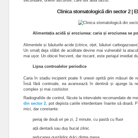
secundare, uneori ascunse, care dor abia târziu.
Clinica stomatologică din sector 2 | E
Alimentația acidă și eroziunea: caria și eroziunea se 
Alimentele și băuturile acide (citrice, oțet, băuturi carbogazoase
Un smalț deja slăbit de aciditate devine mai vulnerabil la atacul
mai ușor. Un obicei frecvent, dar riscant, este periajul imediat
Lipsa controalelor periodice
Caria în stadiu incipient poate fi uneori oprită prin măsuri de re
Însă fără controale, ea avansează în dentină și ajunge la n
complex și mai costisitor.
Radiografiile de control, făcute la intervalele recomandate de m
din sector 2
, pot depista cariile interdentare înainte să doară.
P
mici, dar constante:
periaj de două ori pe zi, 2 minute, cu pastă cu fluor
ață dentară sau duș bucal zilnic
reducerea gustărilor dulci dintre mese