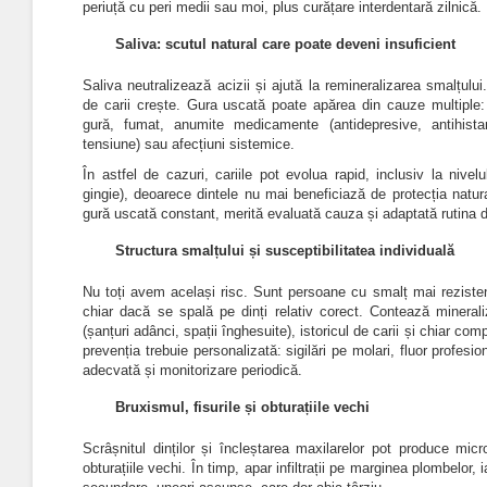
periuță cu peri medii sau moi, plus curățare interdentară zilnică.
Saliva: scutul natural care poate deveni insuficien
t
Saliva neutralizează acizii și ajută la remineralizarea smalțului
de carii crește. Gura uscată poate apărea din cauze multiple: 
gură, fumat, anumite medicamente (antidepresive, antihista
tensiune) sau afecțiuni sistemice.
În astfel de cazuri, cariile pot evolua rapid, inclusiv la nivel
gingie), deoarece dintele nu mai beneficiază de protecția natur
gură uscată constant, merită evaluată cauza și adaptată rutina de
Structura smalțului și susceptibilitatea individuală
Nu toți avem același risc. Sunt persoane cu smalț mai rezisten
chiar dacă se spală pe dinți relativ corect. Contează minerali
(șanțuri adânci, spații înghesuite), istoricul de carii și chiar com
prevenția trebuie personalizată: sigilări pe molari, fluor profesi
adecvată și monitorizare periodică.
Bruxismul, fisurile și obturațiile vechi
Scrâșnitul dinților și încleștarea maxilarelor pot produce micr
obturațiile vechi. În timp, apar infiltrații pe marginea plombelor, 