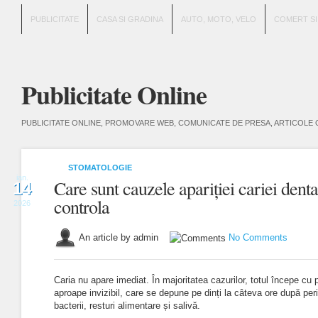
PUBLICITATE
CASA SI GRADINA
AUTO, MOTO, VELO
COMERT SI
Publicitate Online
PUBLICITATE ONLINE, PROMOVARE WEB, COMUNICATE DE PRESA, ARTICOLE 
STOMATOLOGIE
ian.
Care sunt cauzele apariției cariei denta
14
controla
2026
An article by admin
No Comments
Caria nu apare imediat. În majoritatea cazurilor, totul începe cu p
aproape invizibil, care se depune pe dinți la câteva ore după pe
bacterii, resturi alimentare și salivă.