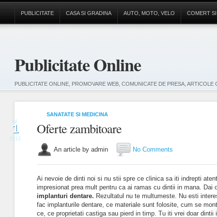
PUBLICITATE
CASA SI GRADINA
AUTO, MOTO, VELO
COMERT SI
Publicitate Online
PUBLICITATE ONLINE, PROMOVARE WEB, COMUNICATE DE PRESA, ARTICOLE 
SANATATE SI MEDICINA
iul.
Oferte zambitoare
1
2015
An article by admin
No Comments
Ai nevoie de dinti noi si nu stii spre ce clinica sa iti indrepti aten
impresionat prea mult pentru ca ai ramas cu dintii in mana. Dai 
implanturi dentare.
Rezultatul nu te multumeste. Nu esti inter
fac implanturile dentare, ce materiale sunt folosite, cum se mon
ce, ce proprietati castiga sau pierd in timp. Tu iti vrei doar dintii