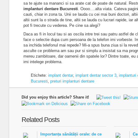
sa te ajute sa mananci si sa arate cat de poate de natural. Restr
implanturi dentare Bucuresti
. Oooo….alta viata. Cateva pagini 
cauti, chiar in zona ta. Unii se lauda cu cei mai buni doctori, alti
altii sunt la o strada de tine, altii se lauda cu lucrari rapide, iar 
pot fi trecute cu vederea. Pe cine sa alegi?
Daca as fi in locul tau si as oscila intre trei sau patru astfel de c
face o selectie dupa cum persoana de la telefon imi vorbeste. 
sa inchida telefonul mai repede? Mi-a spus buna ziua si la reve
asculte ce problema am sau pur si simplu a insistat sa ma prog
mereu zambitoare, dar oamenii din spatele lor? Dintre toate, eu 
imi intelege problema.
Etichete:
implant dentar
,
implant dentar sector 3
,
implanturi
Bucuresti
,
preturi implanturi dentare
Did you enjoy this article? Share it!
Related Posts
Importanța sănătății orale: de ce
Ce