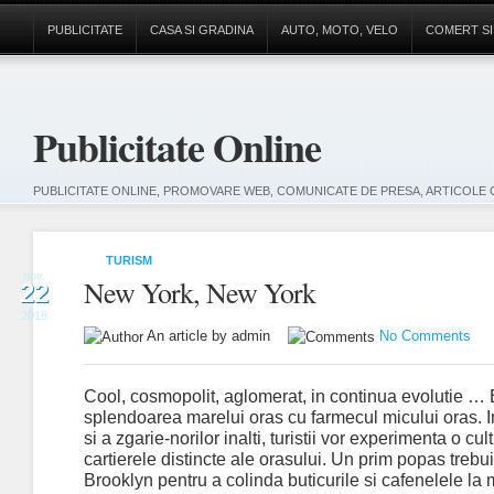
PUBLICITATE
CASA SI GRADINA
AUTO, MOTO, VELO
COMERT SI
Publicitate Online
PUBLICITATE ONLINE, PROMOVARE WEB, COMUNICATE DE PRESA, ARTICOLE 
TURISM
nov.
New York, New York
22
2018
An article by admin
No Comments
Cool, cosmopolit, aglomerat, in continua evolutie …
splendoarea marelui oras cu farmecul micului oras. In
si a zgarie-norilor inalti, turistii vor experimenta o cul
cartierele distincte ale orasului. Un prim popas trebui
Brooklyn pentru a colinda buticurile si cafenelele l