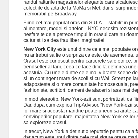
randul rafturile magazinelor elegante care alcatuies
colectiile de arta de la MoMa si Met, dar si surprind
memorabil pe Broadway.
Fiind cel mai populat oras din S.U.A. – stabilit in pr
alimentare, modei si artelor – NYC necesita rezistent
nesfarsite de a petrece timpul in orasul care nu doar
ca turistii sa dea frau liber imaginatiei.
New York City
este unul dintre cele mai populate or
nu ar trebui sa fie o surpriza ca este, de asemenea, u
Orasul este cunoscut pentru cartierele sale etnice, p
trendsetter al tarii, ceea ce face dificila definirea unei
acestuia. Cu unele dintre cele mai vibrante scene de 
si un contingent mare de scoli si cu Wall Street pe 
adaposteste si o mare comunitate homosexuala, precum
fashioniste, scriitori, oameni de afaceri si asa mai de
In mod stereotip, New York-ezii sunt portretizati ca fiin
Dar, dupa cum explica TripAdvisor, “New York-ezii su
lor mare si aceasta mandrie poate uneori sa arate ca
convingerilor populare, majoritatea New York-ezilor su
sa exploreze orasul.
In trecut, New York a detinut o reputatie pentru ca a f
dar acum este unul dintre cele mai sigure orase mari 