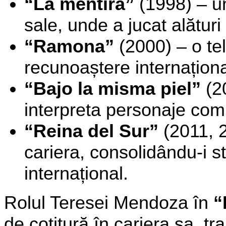
“La mentira”
(1998) – un
sale, unde a jucat alătur
“Ramona”
(2000) – o tel
recunoaștere internaționa
“Bajo la misma piel”
(2
interpreta personaje com
“Reina del Sur”
(2011, 2
cariera, consolidându-i st
internațional.
Rolul Teresei Mendoza în
“
de cotitură în cariera sa, t