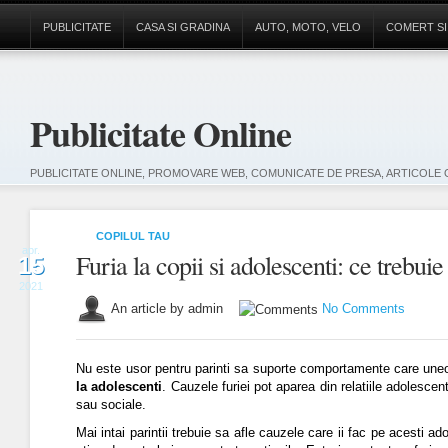
PUBLICITATE
CASA SI GRADINA
AUTO, MOTO, VELO
COMERT SI
Publicitate Online
PUBLICITATE ONLINE, PROMOVARE WEB, COMUNICATE DE PRESA, ARTICOLE 
COPILUL TAU
apr.
Furia la copii si adolescenti: ce trebuie
15
2021
An article by admin
No Comments
Nu este usor pentru parinti sa suporte comportamente care uneor
la adolescenti
. Cauzele furiei pot aparea din relatiile adolescent
sau sociale.
Mai intai parintii trebuie sa afle cauzele care ii fac pe acesti a