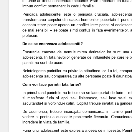
sti unde ar trebui concentrate actiunile.
Este important ca furia 
intr-un conflict permanent in cadrul familiei.
Perioada adolescentei este o perioada cruciala, adolescentu
transformarea corpului din cauza hormonilor pubertatii il pune int
aceasta stare poate aparea un conflict intre parinti si adolesce
ce mai sensibil – se poate simti confuz in fata evenimentelor, a 
profesori.
De ce se enerveaza adolescentii?
Frustrarile cauzate de nemultumirea dorintelor lor sunt una 
adolescenti. In fata nevoilor generate de influentele pe care le p
parintii nu sunt de acord.
Neintelegerea parintilor cu privire la atitudinea lor. La fel, compa
adolescenta sau compararea cu alte persoane poate fi daunatoa
Cum vor face parintii fata furiei?
In primul rand parintele nu trebuie sa se lase purtat de furie. Tr
si manifeste furia si apoi sa-l linisteasca, sa-l lase sa-si e
ascultandu-l si vorbindu-i calm. Copilul trebuie invatat sa gande
De asemenea, trebuie incurajata comunicarea in familie pe
vedere si pentru a cunoaste problemele fiecaruia. Comunicare
incredere in viata de familie.
Furia unui adolescent este expresia a ceea ce ii lipseste. Parint