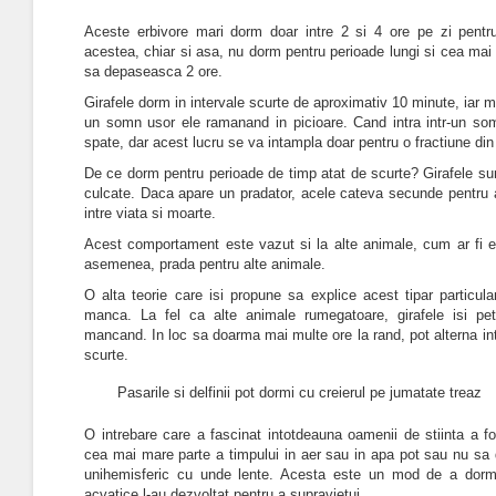
Aceste erbivore mari dorm doar intre 2 si 4 ore pe zi pentru
acestea, chiar si asa, nu dorm pentru perioade lungi si cea mai
sa depaseasca 2 ore.
Girafele dorm in intervale scurte de aproximativ 10 minute, iar ma
un somn usor ele ramanand in picioare. Cand intra intr-un so
spate, dar acest lucru se va intampla doar pentru o fractiune din o
De ce dorm pentru perioade de timp atat de scurte? Girafele su
culcate. Daca apare un pradator, acele cateva secunde pentru a
intre viata si moarte.
Acest comportament este vazut si la alte animale, cum ar fi elef
asemenea, prada pentru alte animale.
O alta teorie care isi propune sa explice acest tipar particul
manca. La fel ca alte animale rumegatoare, girafele isi pe
mancand. In loc sa doarma mai multe ore la rand, pot alterna in
scurte.
Pasarile si delfinii pot dormi cu creierul pe jumatate treaz
O intrebare care a fascinat intotdeauna oamenii de stiinta a f
cea mai mare parte a timpului in aer sau in apa pot sau nu s
unihemisferic cu unde lente.
Acesta este un mod de a dormi
acvatice l-au dezvoltat pentru a supravietui.