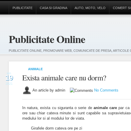
PUBLICITATE
CASA SI GRADINA
AUTO, MOTO, VELO
COMERT SI
Publicitate Online
PUBLICITATE ONLINE, PROMOVARE WEB, COMUNICATE DE PRESA, ARTICOLE 
ANIMALE
ian.
Exista animale care nu dorm?
19
2021
An article by admin
No Comments
In natura, exista cu siguranta o serie de
animale care
par ca
ore sau chiar cateva minute si sunt capabile sa supravietuiasc
mediului lor si al modului lor de viata.
Girafele dorm cateva ore pe zi