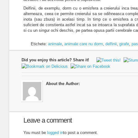
Delfinii, de exemplu, dorm cu o emisfera a creierului inca trea
alterneaza, ceea ce permite creierului sa se odihneasca complet
inota (sau zbura) in acelasi timp. In timp ce o emisfera a c
suficient de constienta astfel incat sa se intoarca la suprafata
si cu un singur ochi deschis, pe partea opusa partii cerebrale c
Etichete:
animale
,
animale care nu dorm
,
delfinii
,
girafe
,
pas
Did you enjoy this article? Share it!
About the Author:
Leave a comment
You must be
logged in
to post a comment.