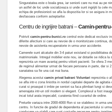
Singuratatea este o boala grea, iar seniorii care nu mai au pe nim
un astfel de loc unde socializeaza si unde sunt ingrijiti la cele m
echipa de profesionisti se afla la dispozitia lor si se asigura in 
desfasoara conform asteptarilor.
Centru de ingrijire batrani –
Camin-pentru-
Potrivit
camin-pentru-bunici.ro
centrul este dedicat exclusiv ingr
diferite afectiuni si care au nevoie de o monitorizare continua, dar
nevoie de asistenta recuperatorie in urma unor accidente.
Camerele sunt alcatuite din 3-4 paturi existand si posibilitatea 
matrimoniale. Intregul mobilier este nou, iar dotarile se ridica 
reprezinta un mare avantaj pentru viitorii pacienti. Se ofera 3 me
de regimul alimentar urmat de fiecare persoana in parte, dar si 2 
sanatatea sa fie una cat mai buna.
Alegerea acestui
camin privat batrani Voluntari
reprezinta o al
se afla intr-o zona linistita in nordul capitalei departe de agitatia
curat si proaspat ii imbie pe seniori sa faca plimbari lungi si des
amenajata intr-un stil modern si elegant. Complexul a fost inaugur
incat totul arata impecabil, curatenia fiind cuvantul de ordine.
Preturile variaza intre 2000-4000 Ron si se stabilesc in urma unei
centru. In functie de gradul de dependenta al pacientului si urma
conducere va stabili care sunt costurile necesare pentru ingrijirea