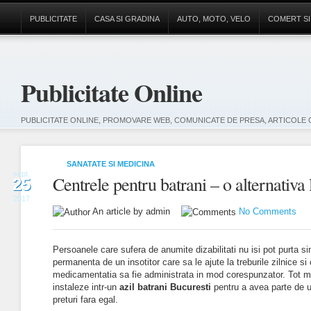
PUBLICITATE
CASA SI GRADINA
AUTO, MOTO, VELO
COMERT SI
Publicitate Online
PUBLICITATE ONLINE, PROMOVARE WEB, COMUNICATE DE PRESA, ARTICOLE 
SANATATE SI MEDICINA
sept.
Centrele pentru batrani – o alternativa 
25
2017
An article by admin
No Comments
Persoanele care sufera de anumite dizabilitati nu isi pot purta si
permanenta de un insotitor care sa le ajute la treburile zilnice si
medicamentatia sa fie administrata in mod corespunzator. Tot m
instaleze intr-un
azil batrani Bucuresti
pentru a avea parte de u
preturi fara egal.